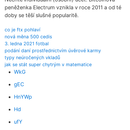
peněženka Electrum vznikla v roce 2011 a od té
doby se těší slušné popularitě.
co je ftx pohlaví
nová měna 500 cedis
3. ledna 2021 fotbal
podání daní prostřednictvím úvěrové karmy
typy neúročených vkladů
jak se stát super chytrým v matematice
WkG
gEC
HnYWp
Hd
ufY