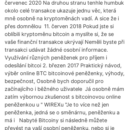
červenec 2020 Na druhou stranu tenhle humbuk
okolo celé transakce ukazuje jednu věc, která
mně osobně na kryptoměnách vadí. A sice že i
přes domnělou 11. červen 2018 Pokud jste si
oblíbili kryptoměnu bitcoin a myslíte si, že se
vaše finanční transakce ukrývají Neměli byste při
transakci udávat žádné osobní informace.
Využívání různých peněženek pro příjem i
odesílání bitcoi 2. březen 2017 Praktický návod,
výběr online BTC bitcoinové peněženky, výhody,
bezpečnost, Osobně bych doporučil pro
začínajícího i běžného uživatele Já osobně mám
zatím výbornou zkušenost s bitcoinovou online
peněženkou u " WIREXu "Je to více než jen
peněženka, jedná se o směnárnu, peněženku a
má i Nabyté Bitcoiny si následně můžete
převést na vaší osobní peněženku, nebo si je