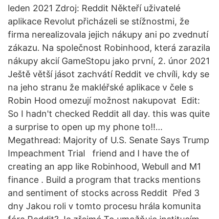
leden 2021 Zdroj: Reddit Někteří uživatelé
aplikace Revolut přicházeli se stížnostmi, že
firma nerealizovala jejich nákupy ani po zvednutí
zákazu. Na společnost Robinhood, která zarazila
nákupy akcií GameStopu jako první, 2. únor 2021
Ještě větší jásot zachvátí Reddit ve chvíli, kdy se
na jeho stranu že makléřské aplikace v čele s
Robin Hood omezují možnost nakupovat Edit:
So I hadn't checked Reddit all day. this was quite
a surprise to open up my phone to!!…
Megathread: Majority of U.S. Senate Says Trump
Impeachment Trial friend and I have the of
creating an app like Robinhood, Webull and M1
finance . Build a program that tracks mentions
and sentiment of stocks across Reddit Před 3
dny Jakou roli v tomto procesu hrála komunita