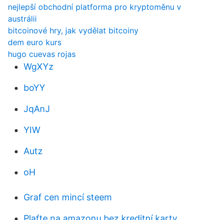
nejlepší obchodní platforma pro kryptoměnu v
austrálii
bitcoinové hry, jak vydělat bitcoiny
dem euro kurs
hugo cuevas rojas
WgXYz
boYY
JqAnJ
YIW
Autz
oH
Graf cen mincí steem
Plaťte na amazonu bez kreditní karty