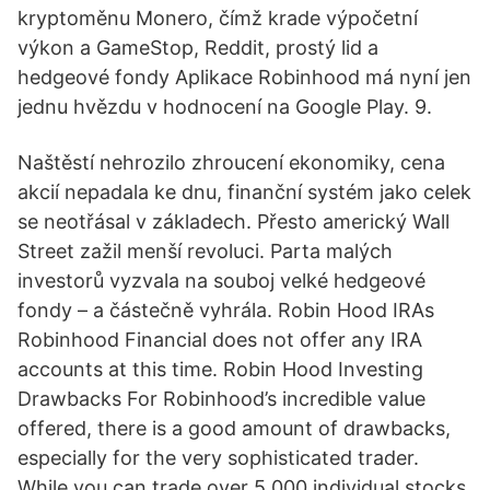
kryptoměnu Monero, čímž krade výpočetní
výkon a GameStop, Reddit, prostý lid a
hedgeové fondy Aplikace Robinhood má nyní jen
jednu hvězdu v hodnocení na Google Play. 9.
Naštěstí nehrozilo zhroucení ekonomiky, cena
akcií nepadala ke dnu, finanční systém jako celek
se neotřásal v základech. Přesto americký Wall
Street zažil menší revoluci. Parta malých
investorů vyzvala na souboj velké hedgeové
fondy – a částečně vyhrála. Robin Hood IRAs
Robinhood Financial does not offer any IRA
accounts at this time. Robin Hood Investing
Drawbacks For Robinhood’s incredible value
offered, there is a good amount of drawbacks,
especially for the very sophisticated trader.
While you can trade over 5,000 individual stocks