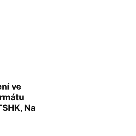
ní ve
ormátu
 TSHK, Na