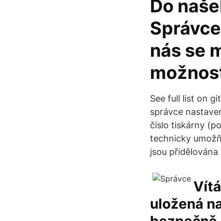
Do naše
Správce 
nás se m
možnost
See full list on 
správce nastaven
číslo tiskárny (p
technicky umožňu
jsou přidělována
Vítá
uložená na