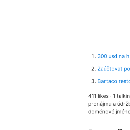
300 usd na 
Zaúčtovat p
Bartaco rest
411 likes · 1 tal
pronájmu a údržb
doménové jméno.