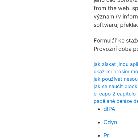
from the web. spr
význam (v inform
softwaru; překlad
Formulář ke staž
Provozní doba p
jak získat jinou apl
ukaž mi prosím moj
jak používat nesou
jak se naučit bloc
el capo 2 capitul
padělané peníze d
dIPA
Cdyn
Pr