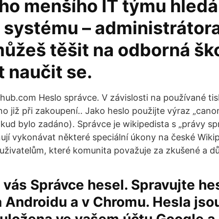
ho menšího IT týmu hled
systému – administrátora
ůžeš těšit na odborná ško
 naučit se.
github.com Heslo správce. V závislosti na používané tis
o již při zakoupení.. Jako heslo použijte výraz „cano
okud bylo zadáno). Správce je wikipedista s „právy sp
jí vykonávat některé speciální úkony na české Wikip
 uživatelům, které komunita považuje za zkušené a 
 vás Správce hesel. Spravujte he
 Androidu a v Chromu. Hesla jso