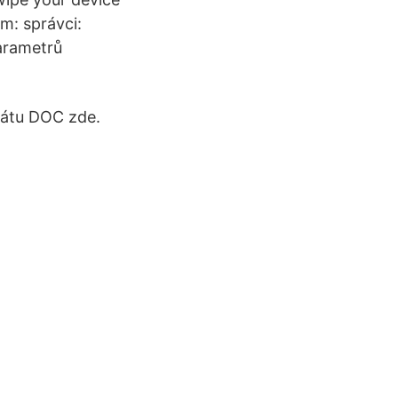
m: správci:
arametrů
mátu DOC zde.