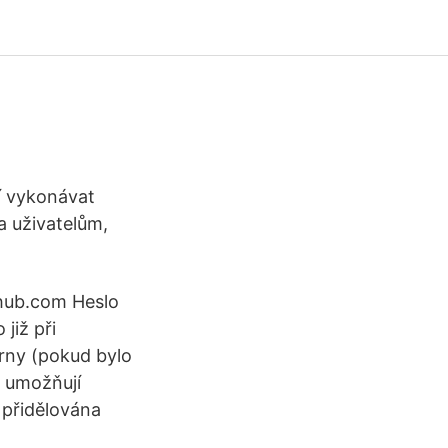
í vykonávat
a uživatelům,
thub.com Heslo
již při
árny (pokud bylo
y umožňují
 přidělována