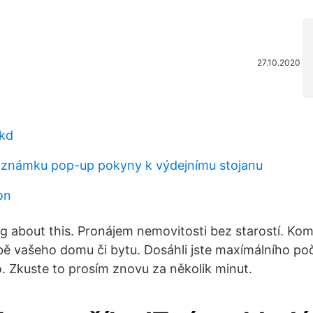
27.10.2020
hkd
oznámku pop-up pokyny k výdejnímu stojanu
on
king about this. Pronájem nemovitosti bez starostí. Komp
ě vašeho domu či bytu. Dosáhli jste maxímálního po
 Zkuste to prosím znovu za několik minut.