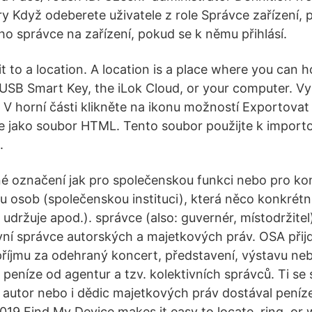
ry Když odeberete uživatele z role Správce zařízení, 
ho správce na zařízení, pokud se k němu přihlásí.
 it to a location. A location is a place where you can h
 USB Smart Key, the iLok Cloud, or your computer. V
 V horní části klikněte na ikonu možností Exportova
e jako soubor HTML. Tento soubor použijte k import
.
é označení jak pro společenskou funkci nebo pro ko
nu osob (společenskou instituci), která něco konkrétn
, udržuje apod.). správce (also: guvernér, místodržit
tivní správce autorských a majetkových práv. OSA přij
příjmu za odehraný koncert, představení, výstavu ne
i peníze od agentur a tzv. kolektivních správců. Ti se s
autor nebo i dědic majetkových práv dostával peníze
019 Find My Device makes it easy to locate, ring, or 