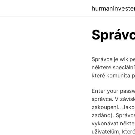
hurmaninveste
Správ
Správce je wikip
některé speciáln
které komunita 
Enter your passw
správce. V závisl
zakoupení.. Jako
zadáno). Správce
vykonávat někter
uživatelům, kter