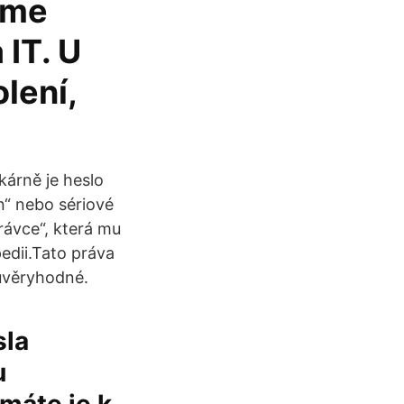
áme
 IT. U
lení,
kárně je heslo
n“ nebo sériové
rávce“, která mu
edii.Tato práva
důvěryhodné.
sla
u