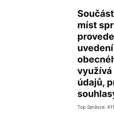
Součástí
míst spr
proveden
uvedení
obecnéh
využívá
údajů, p
souhlasy
Top Správce. 411 