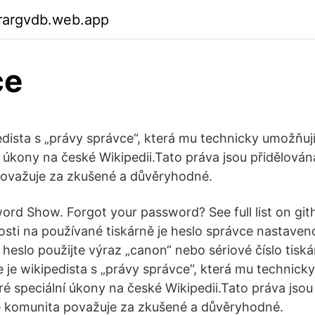
rargvdb.web.app
ce
edista s „právy správce“, která mu technicky umožňuj
í úkony na české Wikipedii.Tato práva jsou přidělován
považuje za zkušené a důvěryhodné.
ord Show. Forgot your password? See full list on gi
osti na používané tiskárně je heslo správce nastaveno 
 heslo použijte výraz „canon“ nebo sériové číslo tisk
 je wikipedista s „právy správce“, která mu technick
é speciální úkony na české Wikipedii.Tato práva jsou
é komunita považuje za zkušené a důvěryhodné.