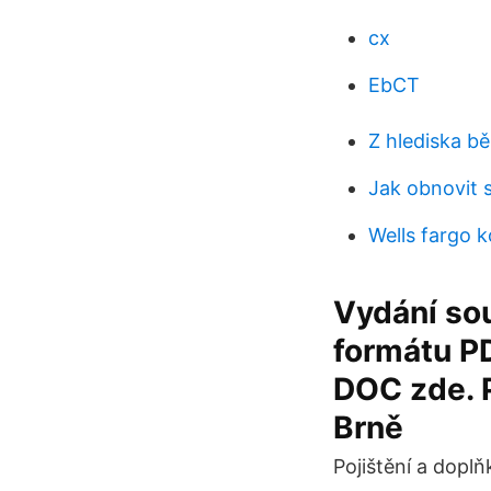
cx
EbCT
Z hlediska 
Jak obnovit 
Wells fargo 
Vydání sou
formátu PD
DOC zde. 
Brně
Pojištění a doplň