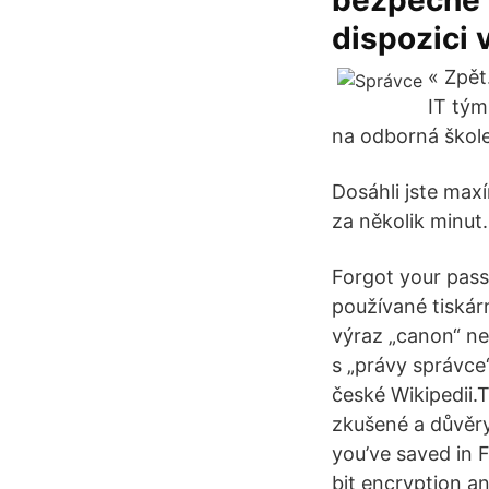
bezpečně 
dispozici
« Zpět
IT tým
na odborná škole
Dosáhli jste ma
za několik minut.
Forgot your passw
používané tiskárn
výraz „canon“ ne
s „právy správce
české Wikipedii.
zkušené a důvěry
you’ve saved in 
bit encryption a