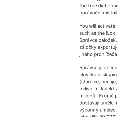
the free dictiona
oprávnění místní
You will activate
such as the iLok
Správce záložek.
záložky exportuj
jiného prohlížeče
Správce je obecn
člověka či skupi
(stará se, pečuje
ovlivnila i kolek
milionů . Kromě 
dostávají umělci 
výkonný umělec, 
jeho dílo 30/09/2