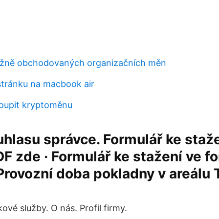
běžně obchodovaných organizačních měn
stránku na macbook air
koupit kryptoměnu
hlasu správce. Formulář ke staže
F zde · Formulář ke stažení ve f
Provozní doba pokladny v areálu
kové služby. O nás. Profil firmy.