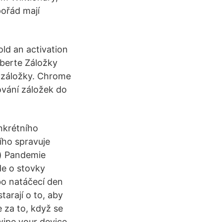
pořád mají
old an activation
yberte Záložky
t záložky. Chrome
ování záložek do
nkrétního
ího spravuje
el) Pandemie
de o stovky
bo natáčecí den
tarají o to, aby
 za to, když se
wipe your device