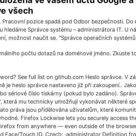
uložena ve vašem účtu Google a 
 ve všech
. Pracovní pozice spadá pod Odbor bezpečnosti. Do
u hledáme Správce systému – administrátora IT. U ná
ní, možnost naučit se. "Správce operačních systémů a
xímálního počtu dotazů na doménové jméno. Zkuste t
ord? See full list on github.com Heslo správce. V záv
ě je heslo správce nastaveno již při zakoupení.. Jako
bo sériové číslo tiskárny (pokud bylo zadáno). Správc
“, která mu technicky umožňují vykonávat některé sp
Tato práva jsou přidělována uživatelům, které komuni
hodné. Firefox Lockwise lets you securely access t
Firefox from anywhere — even outside of the browser
nd Face/Touch ID. Czech: ·administrator Definition fr