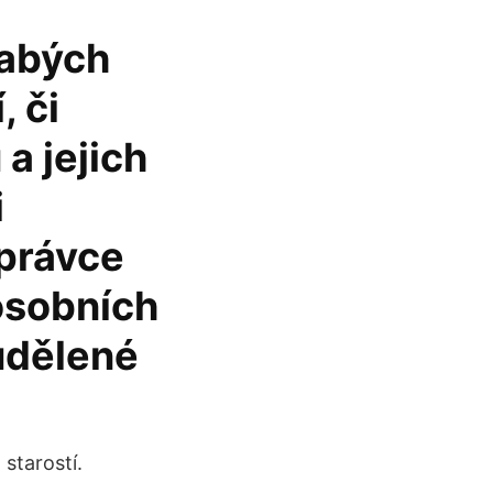
labých
, či
a jejich
i
správce
osobních
 udělené
 starostí.