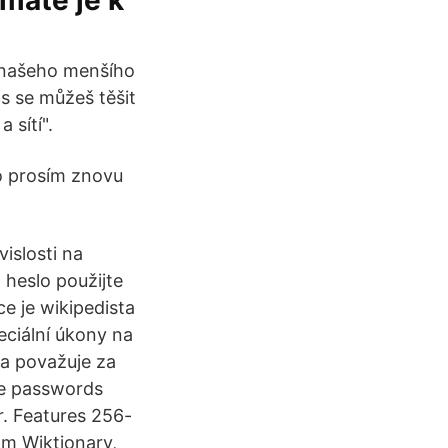
máte je k
 našeho menšího
s se můžeš těšit
 sítí".
o prosím znovu
islosti na
 heslo použijte
e je wikipedista
eciální úkony na
ta považuje za
he passwords
. Features 256-
om Wiktionary,