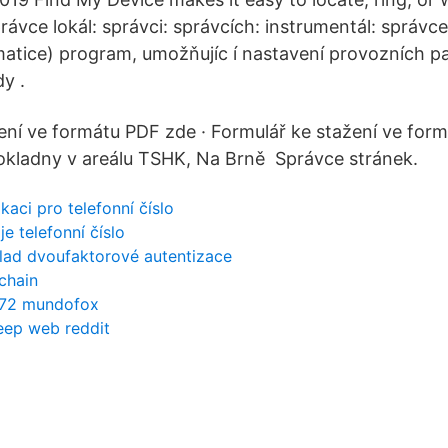
ávce lokál: správci: správcích: instrumentál: správce
atice) program, umožňujíc í nastavení provozních p
y .
ení ve formátu PDF zde · Formulář ke stažení ve for
okladny v areálu TSHK, Na Brně Správce stránek.
ikaci pro telefonní číslo
e telefonní číslo
lad dvoufaktorové autentizace
kchain
o 72 mundofox
eep web reddit