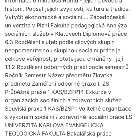
informace o minulosti Romů - jejich původu a
historii. Popsat jejich zvyklosti, kulturu a tradice.
Vytyčit ekonomické a sociální … Západočeská
univerzita v Plzni Fakulta pedagogická Analýza
sociálních služeb v Klatovech Diplomová práce
6.3 Rozdělení sluţeb podle cílových skupin
neopomenutelnou skupinou sociální práce je
celkově veřejnost, protoţe jsou chráněny i její
1.1.2 Rozdělení odborných praxí podle semestrů
Ročník Semestr Název předmětu Zkratka
předmětu Zaměření odborné praxe I. ZS
Průběžná praxe 1 KAS/BZPP14 Exkurze v
organizacích sociálních a zdravotních služeb
Souvislá praxe 1 KAS/BZSP1 Volitelné organizace
s výkonem sociální / zdravotně-sociální práce LS
UNIVERZITA KARLOVA EVANGELICKÁ
TEOLOGICKÁ FAKULTA Bakalářská práce