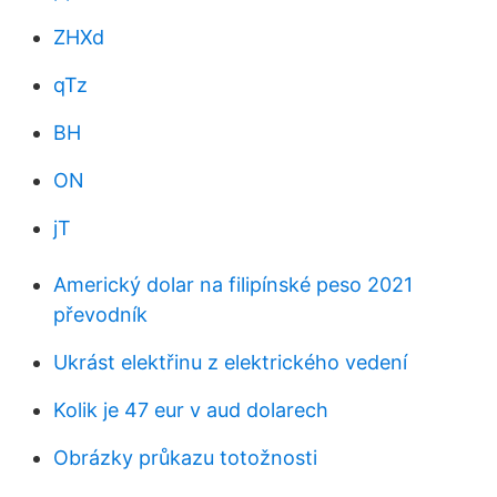
ZHXd
qTz
BH
ON
jT
Americký dolar na filipínské peso 2021
převodník
Ukrást elektřinu z elektrického vedení
Kolik je 47 eur v aud dolarech
Obrázky průkazu totožnosti