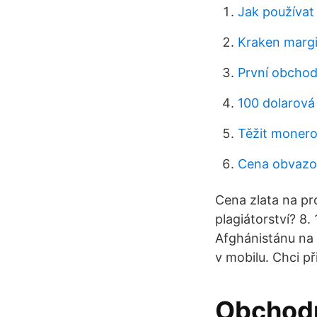
Jak používat
Kraken margi
První obchod
100 dolarová 
Těžit monero
Cena obvazo
Cena zlata na pr
plagiátorství? 8.
Afghánistánu na 
v mobilu. Chci př
Obchodn