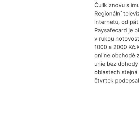
Čulík znovu s im
Regionální televi
internetu, od pá
Paysafecard je př
v rukou hotovost
1000 a 2000 Kč.K
online obchodě z
unie bez dohody 
oblastech stejná 
čtvrtek podepsal