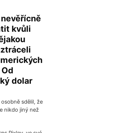
 nevěřícně
it kvůli
ějakou
ztráceli
 amerických
. Od
cký dolar
osobně sdělil, že
že nikdo jiný než
s Pixley, ve své