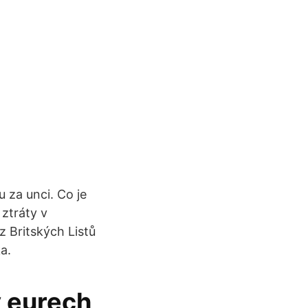
 za unci. Co je
 ztráty v
 Britských Listů
a.
 eurech,