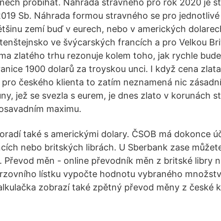
dnech probíhat. Náhrada stravného pro rok 2020 je 
2019 Sb. Náhrada formou stravného se pro jednotlivé z
tšinu zemí buď v eurech, nebo v amerických dolarec
tenštejnsko ve švýcarských francích a pro Velkou Brit
téma zlatého trhu rezonuje kolem toho, jak rychle bud
anice 1900 dolarů za troyskou unci. I když cena zlata
 pro českého klienta to zatím neznamená nic zásadní
uny, jež se svezla s eurem, je dnes zlato v korunách st
 dosavadním maximu.
poradí také s americkými dolary. ČSOB má dokonce ú
cích nebo britských librách. U Sberbank zase můžete
. Převod měn - online převodník měn z britské libry 
urzovního lístku vypočte hodnotu vybraného množstv
lkulačka zobrazí také zpětný převod měny z české 