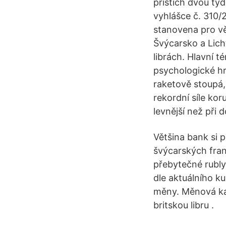
příštích dvou tý
vyhlášce č. 310/
stanovena pro vě
Švýcarsko a Lich
librách. Hlavní 
psychologické hr
raketově stoupá,
rekordní síle kor
levnější než při
Většina bank si 
švýcarských fran
přebytečné rubly
dle aktuálního k
měny. Měnová ka
britskou libru .