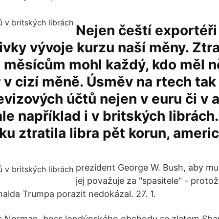
Nejen čeští exportéři
řivky vývoje kurzu naší měny. Ztrat
 měsícům mohl každý, kdo měl n
 v cizí měně. Úsměv na rtech tak 
evizových účtů nejen v euru či v
le například i v britských librách
ku ztratila libra pět korun, ameri
prezident George W. Bush, aby mu 
jej považuje za "spasitele" - proto
alda Trumpa porazit nedokázal. 27. 1.
s Norman, boss londýnského obchodu se zlatem Sharp