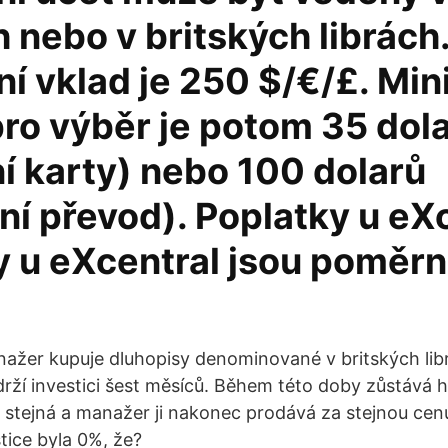
 nebo v britských librách
í vklad je 250 $/€/£. Min
pro výběr je potom 35 dol
í karty) nebo 100 dolarů
í převod). Poplatky u eXc
y u eXcentral jsou poměr
ažer kupuje dluhopisy denominované v britských lib
 drží investici šest měsíců. Během této doby zůstává
 stejná a manažer ji nakonec prodává za stejnou cenu,
tice byla 0%, že?