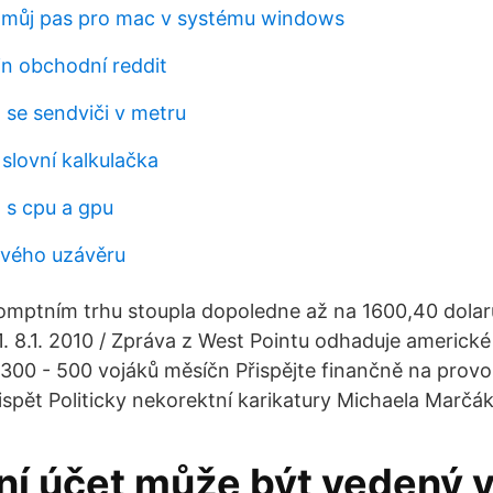
 můj pas pro mac v systému windows
n obchodní reddit
 se sendviči v metru
slovní kalkulačka
 s cpu a gpu
vého uzávěru
omptním trhu stoupla dopoledne až na 1600,40 dolaru
 1. 8.1. 2010 / Zpráva z West Pointu odhaduje americké
300 - 500 vojáků měsíčn Přispějte finančně na provoz
ispět Politicky nekorektní karikatury Michaela Marčák
í účet může být vedený v