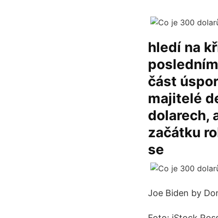
hledí na k
posledním
část úspor
majitelé d
dolarech, a
začátku ro
se
Joe Biden by Don
Foto: iStock Ros