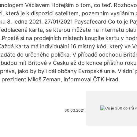
unologem Václavem Hořejším o tom, co teď. Rozhovor
zi, která je k dispozici satelitem, pozemním vysíláním 
tku 8. ledna 2021. 27/01/2021 Paysafecard Co to je P
edplacená karta, se kterou můžete na internetu platit
.Prostě si na prodejních místech koupíte kartu v hod
aždá karta má individuální 16 místný kód, který ve 
adáte do určeného políčka. V případě odchodu Britá
budou mít Britové v Česku až do konce příštího roku
práva, jako by byli dál občany Evropské unie. Vládní
 prezident Miloš Zeman, informoval ČTK Hrad.
30.03.2021