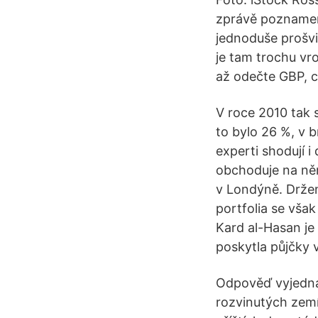
zprávě poznamena
jednoduše prošvi
je tam trochu vr
až odečte GBP, c
V roce 2010 tak 
to bylo 26 %, v 
experti shodují i
obchoduje na ně
v Londýně. Držen
portfolia se však
Kard al-Hasan je
poskytla půjčky v
Odpověď vyjednáv
rozvinutých zemí