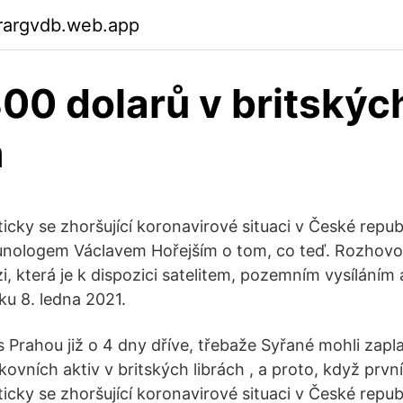
rargvdb.web.app
300 dolarů v britskýc
h
icky se zhoršující koronavirové situaci v České repub
unologem Václavem Hořejším o tom, co teď. Rozhovor
zi, která je k dispozici satelitem, pozemním vysíláním 
ku 8. ledna 2021.
 Prahou již o 4 dny dříve, třebaže Syřané mohli zaplat
vních aktiv v britských librách , a proto, když prvn
icky se zhoršující koronavirové situaci v České repub