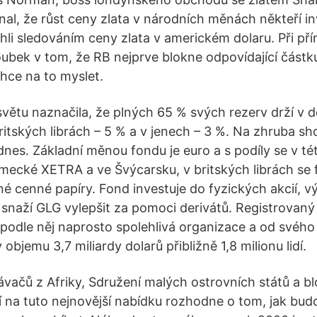
l, že růst ceny zlata v národních měnách někteří in
hli sledováním ceny zlata v americkém dolaru. Při př
oubek v tom, že RB nejprve blokne odpovídající částk
hce na to myslet.
světu naznačila, že plných 65 % svých rezerv drží v 
britských librách – 5 % a v jenech – 3 %. Na zhruba s
 dnes. Základní měnou fondu je euro a s podíly se v t
mecké XETRA a ve Švýcarsku, v britských librách se
é cenné papíry. Fond investuje do fyzických akcií, 
 snaží GLG vylepšit za pomoci derivátů. Registrovaný 
 podle něj naprosto spolehlivá organizace a od svého
 objemu 3,7 miliardy dolarů přibližně 1,8 milionu lidí.
ačů z Afriky, Sdružení malých ostrovních států a b
 na tuto nejnovější nabídku rozhodne o tom, jak bud