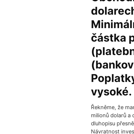
dolarech
Minimáln
částka 
(platebn
(bankovn
Poplatk
vysoké.
Řekněme, že man
milionů dolarů a
dluhopisu přesně
Návratnost inves