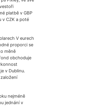
vestoři
ímé platbě v GBP
u v CZK a poté
dolarech V eurech
hodné proporci se
éto měně
 fond obchoduje
výkonnost
je v Dublinu.
 založení
loku nejméně
ou jednání v