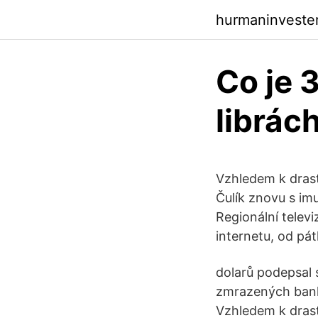
hurmaninveste
Co je 
librác
Vzhledem k drast
Čulík znovu s im
Regionální televi
internetu, od pát
dolarů podepsal s
zmrazených banko
Vzhledem k drast