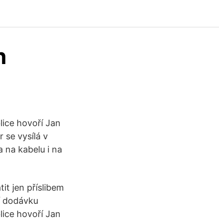
h
lice hovoří Jan
 se vysílá v
a na kabelu i na
it jen příslibem
í dodávku
lice hovoří Jan