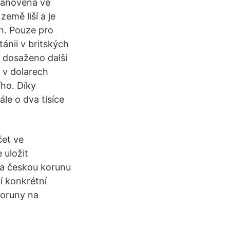
stanovena ve
emě liší a je
h. Pouze pro
ánii v britských
e dosaženo další
 v dolarech
ho. Díky
ále o dva tisíce
čet ve
 uložit
na českou korunu
í konkrétní
koruny na