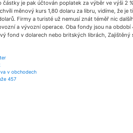
to částky je pak účtován poplatek za výběr ve výši 2
 chvíli měnový kurs 1,80 dolaru za libru, vidíme, že je 
larů. Firmy a turisté už nemusí znát téměř nic další
ovozní a vývozní operace. Oba fondy jsou na období 
vý fond v dolarech nebo britských librách, Zajištěný
ter
k
ava v obchodech
uže 457