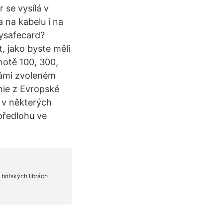
 se vysílá v
a na kabelu i na
aysafecard?
, jako byste měli
notě 100, 300,
Vámi zvoleném
nie z Evropské
 v některých
 předlohu ve