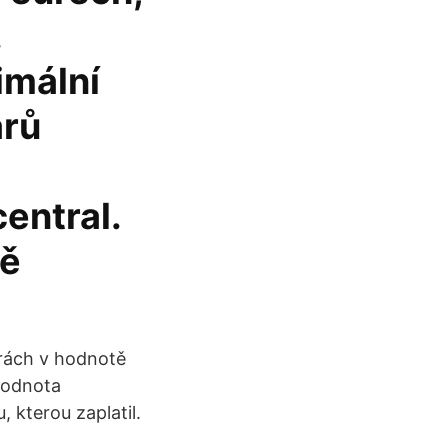
.
imální
arů
entral.
ně
rách v hodnotě
 hodnota
 kterou zaplatil.