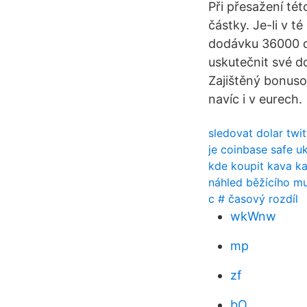
Při přesažení té
částky. Je-li v té
dodávku 36000 do
uskutečnit své d
Zajištěný bonuso
navíc i v eurech.
sledovat dolar twit
je coinbase safe u
kde koupit kava k
náhled běžícího m
c # časový rozdíl
wkWnw
mp
zf
bO