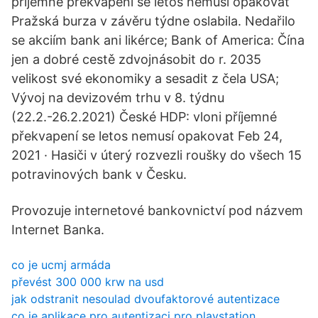
příjemné překvapení se letos nemusí opakovat
Pražská burza v závěru týdne oslabila. Nedařilo
se akciím bank ani likérce; Bank of America: Čína
jen a dobré cestě zdvojnásobit do r. 2035
velikost své ekonomiky a sesadit z čela USA;
Vývoj na devizovém trhu v 8. týdnu
(22.2.-26.2.2021) České HDP: vloni příjemné
překvapení se letos nemusí opakovat Feb 24,
2021 · Hasiči v úterý rozvezli roušky do všech 15
potravinových bank v Česku.
Provozuje internetové bankovnictví pod názvem
Internet Banka.
co je ucmj armáda
převést 300 000 krw na usd
jak odstranit nesoulad dvoufaktorové autentizace
co je aplikace pro autentizaci pro playstation