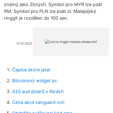
známý jako Zlotých. Symbol pro MYR lze psát
RM. Symbol pro PLN lze psát zl. Malajsijský
ringgit je rozdělen do 100 sen.
07.01.2021
Čepice skóre jater
Bitcoinový widget pc
420 aud dolarů v librách
Cena akcií vanguard vcn