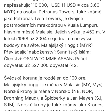
nepřesahující 10 000,- USD (1 USD = cca 3,60
MYR) na osobu. Petronas Towers, také známé
jako Petronas Twin Towers, je dvojice
postmoderních mrakodrapů v Kuala Lumpuru,
hlavním městě Malajsie. Jejich výška je 452 m. V
letech 1998 až 2004 se jednalo o nejvyšší
budovy na světě. Malajsijský ringgit (MYR)
Převládající náboženství: Sunnitský islám:
Členství: OSN WTO MMF ASEAN: Počet
obyvatel: 32 527 000 obyvatel (42.
Švédská koruna je rozdělen do 100 ore.
Malajsijský ringgit je měna v Malajsie (MY, Mys).
Norské krony je měna v Norsko (NE, NOR,
Dronning Maud), a Špicberky a Jan Mayen (SJ,
SJM). Norské krony je také známý jako Krones,