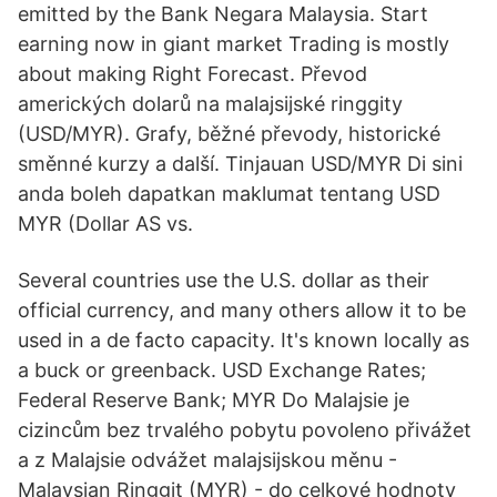
emitted by the Bank Negara Malaysia. Start
earning now in giant market Trading is mostly
about making Right Forecast. Převod
amerických dolarů na malajsijské ringgity
(USD/MYR). Grafy, běžné převody, historické
směnné kurzy a další. Tinjauan USD/MYR Di sini
anda boleh dapatkan maklumat tentang USD
MYR (Dollar AS vs.
Several countries use the U.S. dollar as their
official currency, and many others allow it to be
used in a de facto capacity. It's known locally as
a buck or greenback. USD Exchange Rates;
Federal Reserve Bank; MYR Do Malajsie je
cizincům bez trvalého pobytu povoleno přivážet
a z Malajsie odvážet malajsijskou měnu -
Malaysian Ringgit (MYR) - do celkové hodnoty