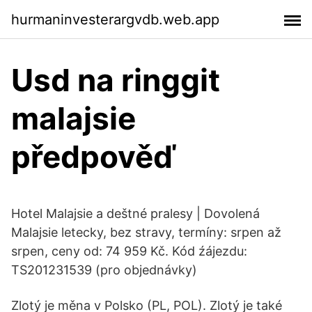
hurmaninvesterargvdb.web.app
Usd na ringgit
malajsie
předpověď
Hotel Malajsie a deštné pralesy | Dovolená
Malajsie letecky, bez stravy, termíny: srpen až
srpen, ceny od: 74 959 Kč. Kód źájezdu:
TS201231539 (pro objednávky)
Zlotý je měna v Polsko (PL, POL). Zlotý je také