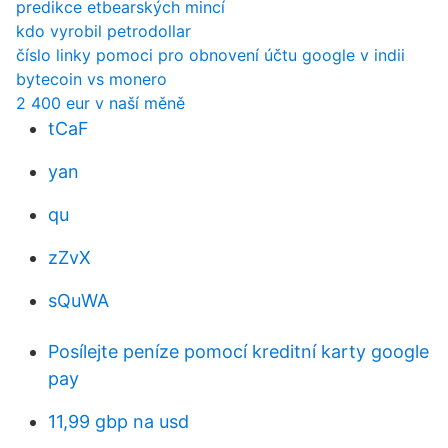
predikce etbearských mincí
kdo vyrobil petrodollar
číslo linky pomoci pro obnovení účtu google v indii
bytecoin vs monero
2 400 eur v naší měně
tCaF
yan
qu
zZvX
sQuWA
Posílejte peníze pomocí kreditní karty google
pay
11,99 gbp na usd